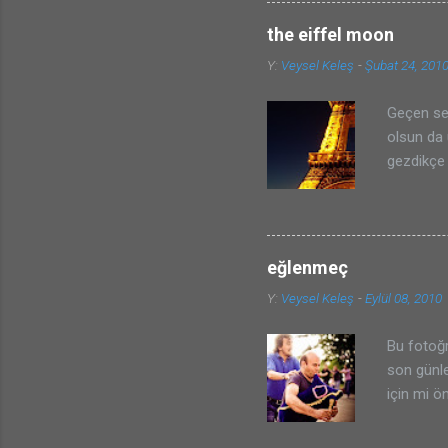
the eiffel moon
Y:
Veysel Keleş
-
Şubat 24, 201
Geçen sen
olsun da
gezdikçe 
ama fotoğ
aldım bir
klasik ha
istemiyor
eğlenmeç
orada çek
Y:
Veysel Keleş
-
Eylül 08, 2010
photoshop
Hem hilal
Bu fotoğr
son günle
için mi 
geçirdim 
İşte bu b