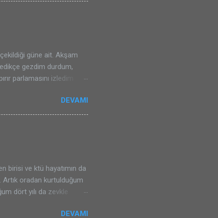
çekildiği güne ait. Akşam
kledikçe gezdim durdum,
ırır parlamasını izledim
tim tabii ki, videyoya da
DEVAMI
raflamadım değil. Ama işte,
 birini paylaşmak
ekiliyor bana göre. Artık
ama teknikleri artı
nslıymışım gerçekten o gün.
n birisi ve ktü hayatımın da
di. Artık oradan kurtulduğum
m dört yılı da zevkle
ve en önemlisi eğlendim.
DEVAMI
 güzel ve hareketli idi,