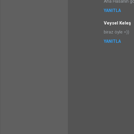
Aha Hasanın g
YANITLA
Veysel Keleş
biraz öyle =))
YANITLA