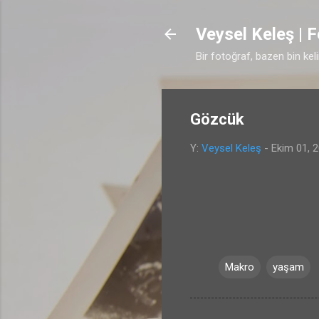
Veysel Keleş | 
Bir fotoğraf, bazen bin kel
Gözcük
Y:
Veysel Keleş
-
Ekim 01, 
Makro
yaşam