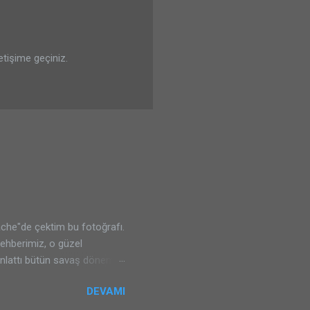
letişime geçiniz.
che"de çektim bu fotoğrafı.
rehberimiz, o güzel
 anlattı bütün savaş dönemini
adık. Sizlere de tavsiyem
DEVAMI