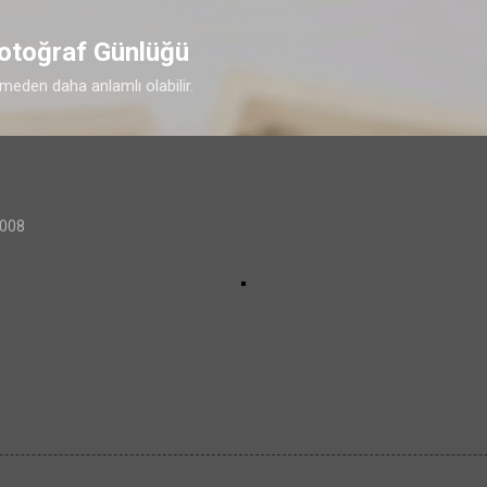
Ana içeriğe atla
Fotoğraf Günlüğü
imeden daha anlamlı olabilir.
2008