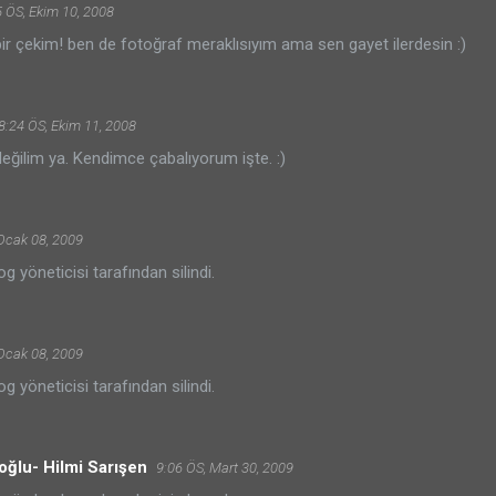
 ÖS, Ekim 10, 2008
ir çekim! ben de fotoğraf meraklısıyım ama sen gayet ilerdesin :)
8:24 ÖS, Ekim 11, 2008
değilim ya. Kendimce çabalıyorum işte. :)
Ocak 08, 2009
g yöneticisi tarafından silindi.
Ocak 08, 2009
g yöneticisi tarafından silindi.
oğlu- Hilmi Sarışen
9:06 ÖS, Mart 30, 2009