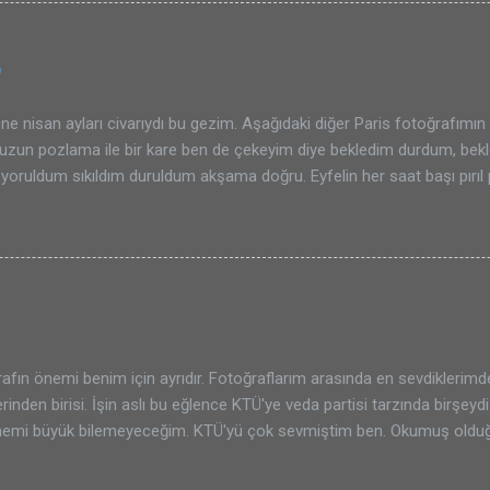
0
e nisan ayları civarıydı bu gezim. Aşağıdaki diğer Paris fotoğrafımın 
 uzun pozlama ile bir kare ben de çekeyim diye bekledim durdum, be
yoruldum sıkıldım duruldum akşama doğru. Eyfelin her saat başı pırıl p
raflamayı pek de isteyemedim. Kendimce hatıralık birçok fotoğraf çek
 güzel. Ayrıca gündüz vakti Eyfelin bildiğimiz en klasik halini de fotoğ
tta sen ben çektiğinde artık hiç bir öneminin olmadığı o tür karelerden
um. Bu arada en klasik Eyfel kulesi fotoğrafı da Palais de Chaillot'te ç
ilen fotoğrafların tek farkı bence hava şartları ve fotoğrafçıların pozl
 ile ne yapıyorlarsa o tür oynamalar. Gelelim yine fotoğrafımıza. Şa
in olması hem de karşımda büyük ihtişamıyla ilk defa...
afın önemi benim için ayrıdır. Fotoğraflarım arasında en sevdiklerimde
rinden birisi. İşin aslı bu eğlence KTÜ'ye veda partisi tarzında birşey
önemi büyük bilemeyeceğim. KTÜ'yü çok sevmiştim ben. Okumuş olduğu
orada. Nice arkadaşlıklar edindim, gezdim, tozdum, fotoğraf çektim 
enim için KTÜ hayatımın kısa bir özeti. Hem oradaki yaşamım gerçekten