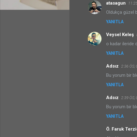
atasagun
11:25
Y
Oldukça güzel b
o
YANITLA
r
u
Veysel Keleş
m
o kadar ileride 
l
YANITLA
a
r
Adsız
2:36 ÖS, 
Bu yorum bir blo
YANITLA
Adsız
2:39 ÖS, 
Bu yorum bir blo
YANITLA
Ö. Faruk Terzi