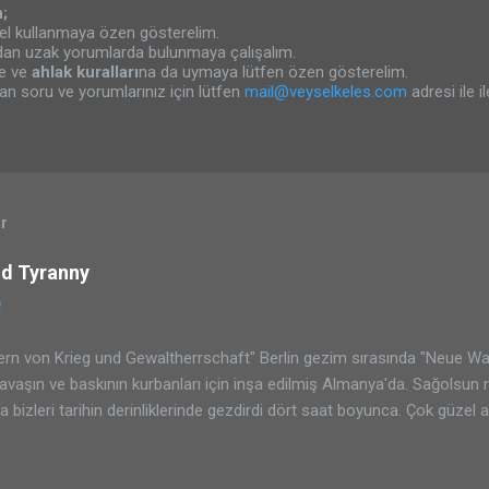
;
el kullanmaya özen gösterelim.
an uzak yorumlarda bulunmaya çalışalım.
ne ve
ahlak kuralları
na da uymaya lütfen özen gösterelim.
an soru ve yorumlarınız için lütfen
mail@veyselkeles.com
adresi ile i
ar
nd Tyranny
8
rn von Krieg und Gewaltherrschaft" Berlin gezim sırasında "Neue Wa
savaşın ve baskının kurbanları için inşa edilmiş Almanya'da. Sağolsun 
la bizleri tarihin derinliklerinde gezdirdi dört saat boyunca. Çok güzel
 ünlü "Berlin Duvarı"nın çıkışını ve çöküşünü. Tarihi orada görerek yaş
laka gidiniz Berlin'e. Ayrıca da Free Walking Tours 'u kaçırmayın ;)