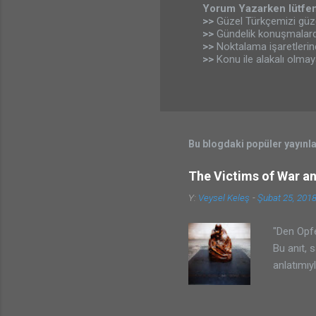
Yorum Yazarken lütfen
>>
Güzel Türkçemizi güz
Y
>>
Gündelik konuşmalard
o
>>
Noktalama işaretleri
r
>>
Konu ile alakalı olmay
u
m
G
ö
n
d
e
Bu blogdaki popüler yayınl
r
The Victims of War a
Y:
Veysel Keleş
-
Şubat 25, 201
"Den Opfe
Bu anıt, 
anlatımıy
ve ayrıca
olur, mut