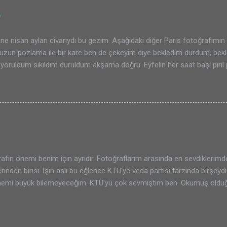
0
e nisan ayları civarıydı bu gezim. Aşağıdaki diğer Paris fotoğrafımın 
 uzun pozlama ile bir kare ben de çekeyim diye bekledim durdum, be
yoruldum sıkıldım duruldum akşama doğru. Eyfelin her saat başı pırıl p
raflamayı pek de isteyemedim. Kendimce hatıralık birçok fotoğraf çek
 güzel. Ayrıca gündüz vakti Eyfelin bildiğimiz en klasik halini de fotoğ
tta sen ben çektiğinde artık hiç bir öneminin olmadığı o tür karelerden
um. Bu arada en klasik Eyfel kulesi fotoğrafı da Palais de Chaillot'te ç
ilen fotoğrafların tek farkı bence hava şartları ve fotoğrafçıların pozl
 ile ne yapıyorlarsa o tür oynamalar. Gelelim yine fotoğrafımıza. Şa
in olması hem de karşımda büyük ihtişamıyla ilk defa...
afın önemi benim için ayrıdır. Fotoğraflarım arasında en sevdiklerimde
rinden birisi. İşin aslı bu eğlence KTÜ'ye veda partisi tarzında birşey
önemi büyük bilemeyeceğim. KTÜ'yü çok sevmiştim ben. Okumuş olduğu
orada. Nice arkadaşlıklar edindim, gezdim, tozdum, fotoğraf çektim 
enim için KTÜ hayatımın kısa bir özeti. Hem oradaki yaşamım gerçekten
k vakit geçirmiştim; hem de mezun olurken mutlu mesuttum ve arkad