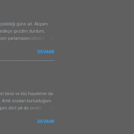
çekildiği güne ait. Akşam
kledikçe gezdim durdum,
ırır parlamasını izledim
tim tabii ki, videyoya da
DEVAMI
raflamadım değil. Ama işte,
 birini paylaşmak
ekiliyor bana göre. Artık
ama teknikleri artı
nslıymışım gerçekten o gün.
n birisi ve ktü hayatımın da
di. Artık oradan kurtulduğum
m dört yılı da zevkle
ve en önemlisi eğlendim.
DEVAMI
 güzel ve hareketli idi,
aşlardan ayrılmanın hüznü