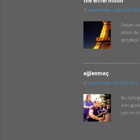
the eiffel moon
Y:
Veysel Keleş
-
Şubat 24, 201
Geçen sen
olsun da
gezdikçe 
ama fotoğ
aldım bir
klasik ha
istemiyor
eğlenmeç
orada çek
Y:
Veysel Keleş
-
Eylül 08, 2010
photoshop
Hem hilal
Bu fotoğr
son günle
için mi 
geçirdim 
İşte bu b
eğlenere