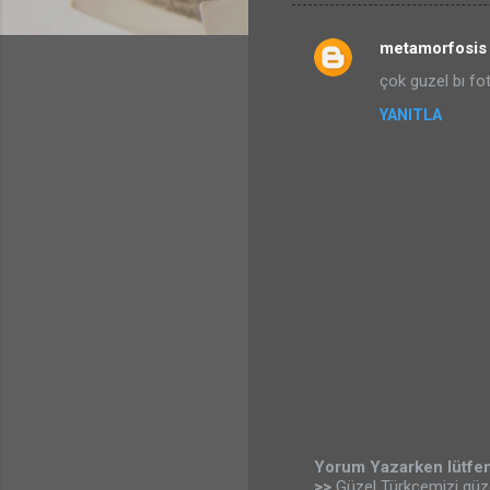
metamorfosis
Y
çok guzel bı fot
o
YANITLA
r
u
m
l
a
r
Yorum Yazarken lütfen
>>
Güzel Türkçemizi güz
Y