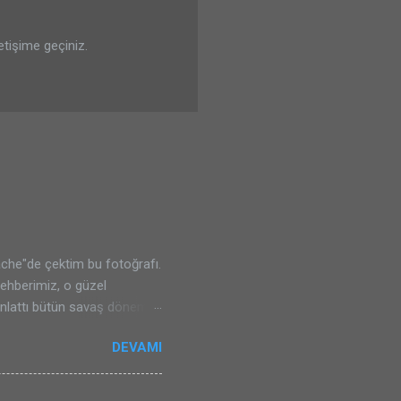
letişime geçiniz.
che"de çektim bu fotoğrafı.
rehberimiz, o güzel
 anlattı bütün savaş dönemini
adık. Sizlere de tavsiyem
DEVAMI