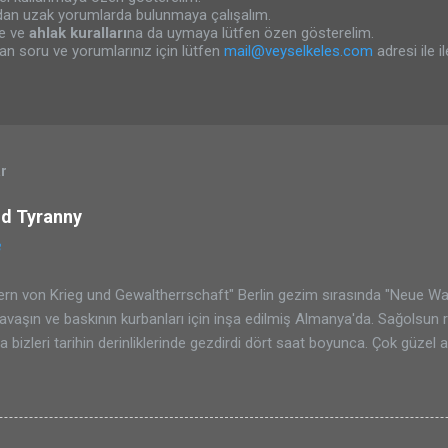
an uzak yorumlarda bulunmaya çalışalım.
ne ve
ahlak kuralları
na da uymaya lütfen özen gösterelim.
an soru ve yorumlarınız için lütfen
mail@veyselkeles.com
adresi ile i
ar
nd Tyranny
8
rn von Krieg und Gewaltherrschaft" Berlin gezim sırasında "Neue Wa
savaşın ve baskının kurbanları için inşa edilmiş Almanya'da. Sağolsun 
la bizleri tarihin derinliklerinde gezdirdi dört saat boyunca. Çok güzel
 ünlü "Berlin Duvarı"nın çıkışını ve çöküşünü. Tarihi orada görerek yaş
laka gidiniz Berlin'e. Ayrıca da Free Walking Tours 'u kaçırmayın ;)