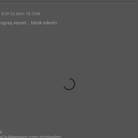
8:30 ÖS, Ekim 18, 2008
ograq veysel.... tebrik ederim
;
el kullanmaya özen gösterelim.