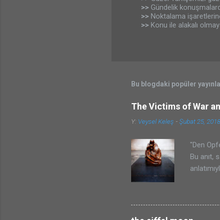
>>
Gündelik konuşmalard
o
>>
Noktalama işaretleri
r
>>
Konu ile alakalı olmay
u
m
G
ö
n
d
e
Bu blogdaki popüler yayınl
r
The Victims of War a
Y:
Veysel Keleş
-
Şubat 25, 201
"Den Opfe
Bu anıt, 
anlatımıy
ve ayrıca
olur, mut