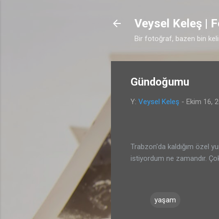
Veysel Keleş | 
Bir fotoğraf, bazen bin kel
Gündoğumu
Y:
Veysel Keleş
-
Ekim 16, 
Trabzon'da kaldığım özel yu
istiyordum ne zamandır. Ço
yaşam