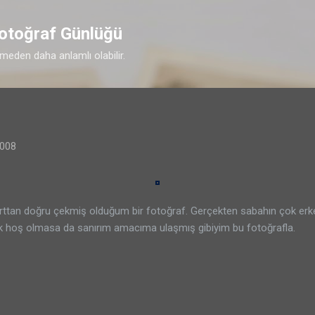
Ana içeriğe atla
Fotoğraf Günlüğü
imeden daha anlamlı olabilir.
2008
rttan doğru çekmiş olduğum bir fotoğraf. Gerçekten sabahın çok erk
k hoş olmasa da sanırım amacıma ulaşmış gibiyim bu fotoğrafla.