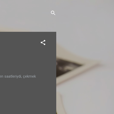
en saatleriydi, çekmek